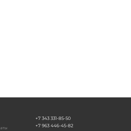
+7 343 331-85-50
+7 963 446-45-82
латы