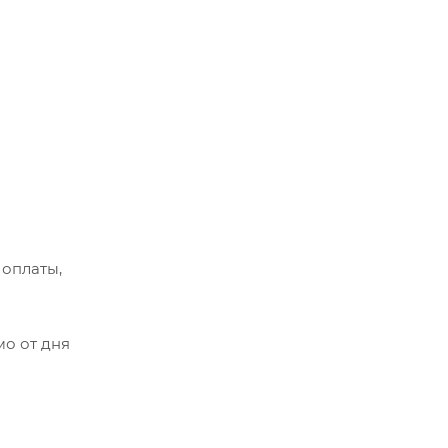
 оплаты,
мо от дня