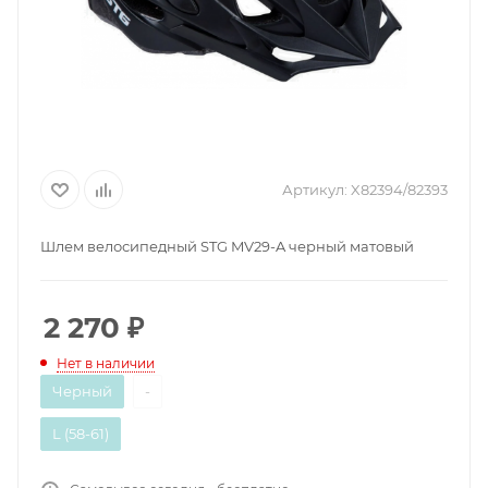
Артикул:
X82394/82393
Шлем велосипедный STG MV29-A черный матовый
2 270
₽
Нет в наличии
Черный
-
L (58-61)