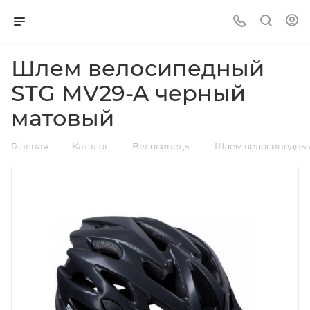
Шлем велосипедный
STG MV29-A черный
матовый
—
—
—
Главная
Каталог
Велосипеды
Шлем велосипедный