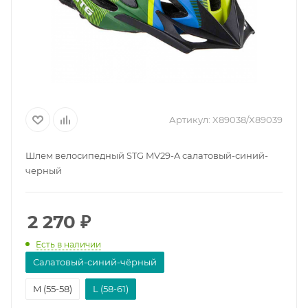
Артикул:
X89038/X89039
Шлем велосипедный STG MV29-A салатовый-синий-
черный
2 270
₽
Есть в наличии
Салатовый-синий-чёрный
M (55-58)
L (58-61)