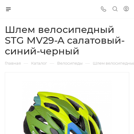
Шлем велосипедный
STG MV29-A салатовый-
синий-черный
—
—
—
Главная
Каталог
Велосипеды
Шлем велосипедный