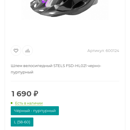
Артикул:
600124
Шлем велосипедный STELS FSD-HL021 черно-
пурпурный
1 690
₽
Есть в наличии
Чёрный - пурпурный
L (58-60)