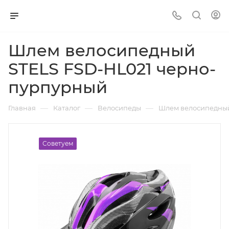
Шлем велосипедный
STELS FSD-HL021 черно-
пурпурный
—
—
—
Главная
Каталог
Велосипеды
Шлем велосипедный
Советуем