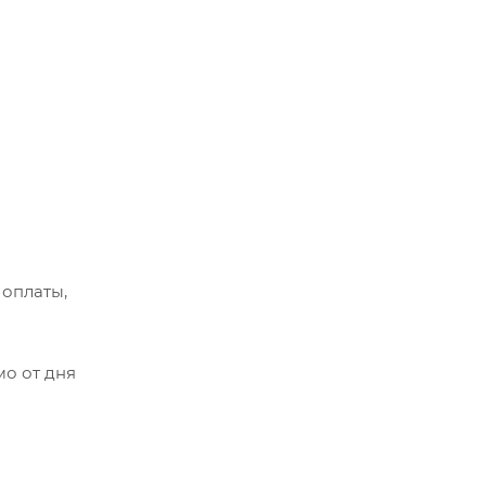
 оплаты,
мо от дня