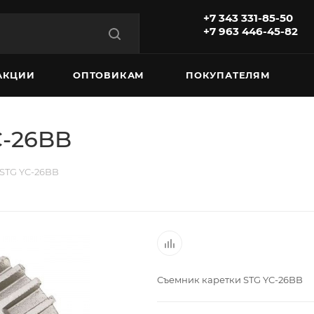
+7 343 331-85-50
+7 963 446-45-82
АКЦИИ
ОПТОВИКАМ
ПОКУПАТЕЛЯМ
C-26BB
STG YC-26BB
Съемник каретки STG YC-26BB