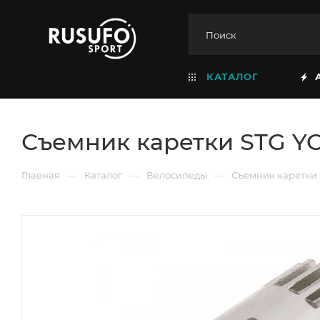
КАТАЛОГ
Съемник каретки STG Y
—
—
—
Главная
Каталог
Велосипеды
Съемник каретки 