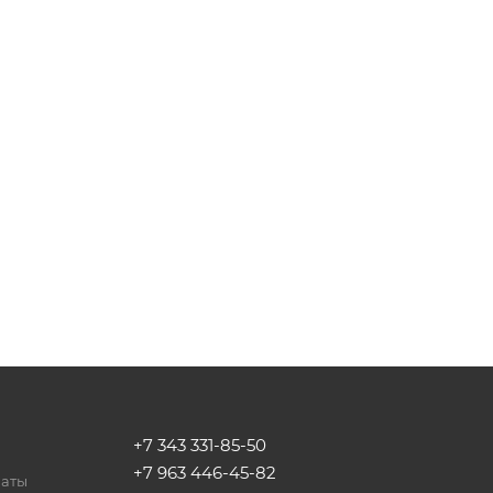
+7 343 331-85-50
+7 963 446-45-82
латы