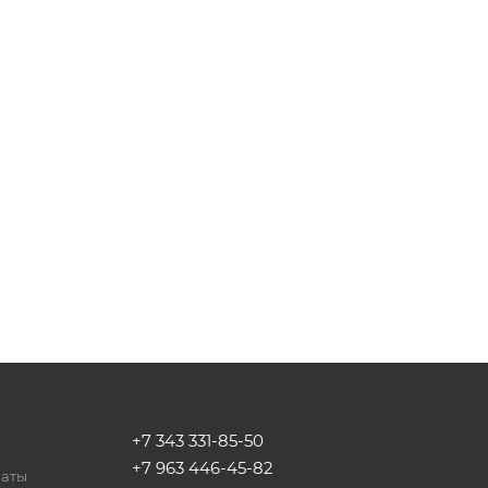
+7 343 331-85-50
+7 963 446-45-82
латы