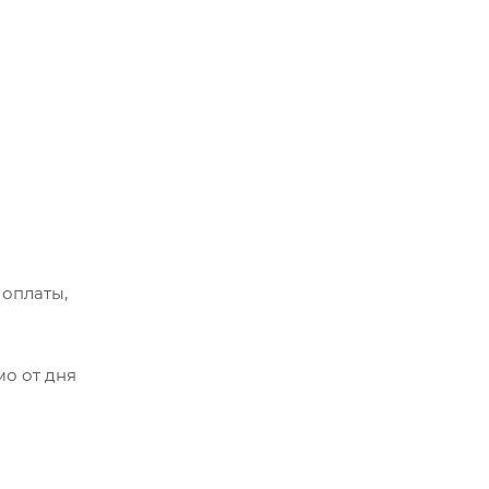
 оплаты,
мо от дня