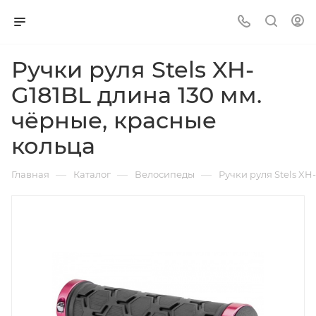
Ручки руля Stels XH-
G181BL длина 130 мм.
чёрные, красные
кольца
—
—
—
Главная
Каталог
Велосипеды
Ручки руля Stels XH