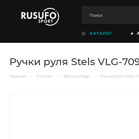
КАТАЛОГ
Ручки руля Stels VLG-70
—
—
—
Главная
Каталог
Велосипеды
Ручки руля Stels 