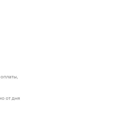
 оплаты,
мо от дня