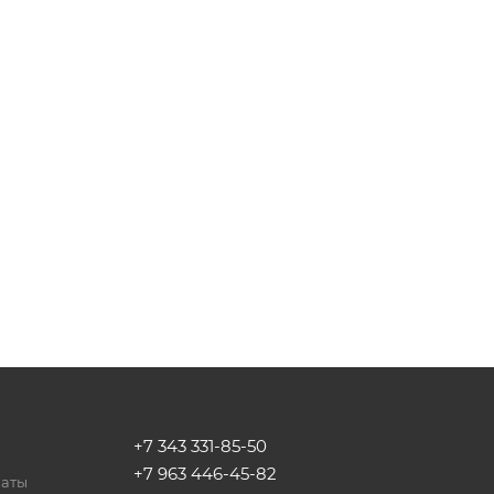
+7 343 331-85-50
+7 963 446-45-82
латы