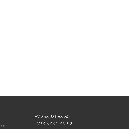
+7 343 331-85-50
+7 963 446-45-82
латы