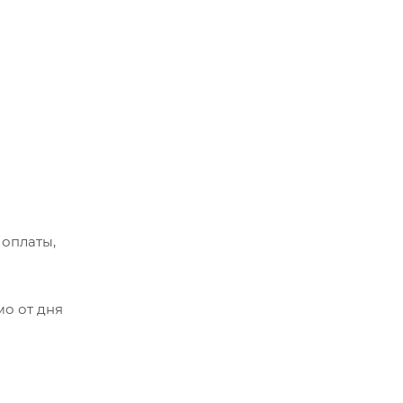
 оплаты,
мо от дня