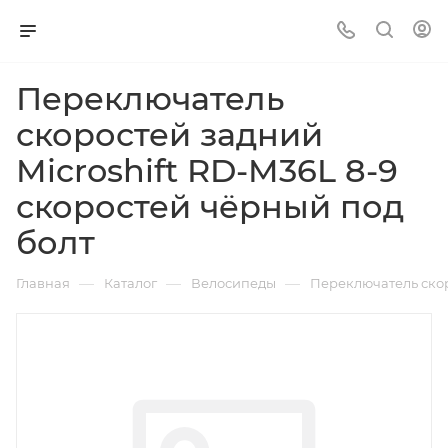
Переключатель
скоростей задний
Microshift RD-M36L 8-9
скоростей чёрный под
болт
—
—
—
Главная
Каталог
Велосипеды
Переключатель скор