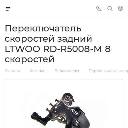
Переключатель
скоростей задний
LTWOO RD-R5008-M 8
скоростей
—
—
—
Главная
Каталог
Велосипеды
Переключатель ско