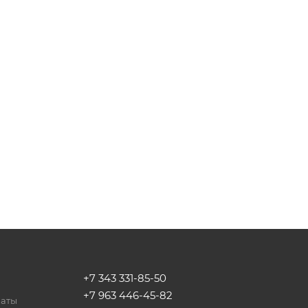
+7 343 331-85-50
+7 963 446-45-82
латы