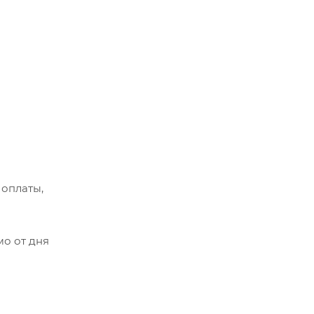
 оплаты,
мо от дня