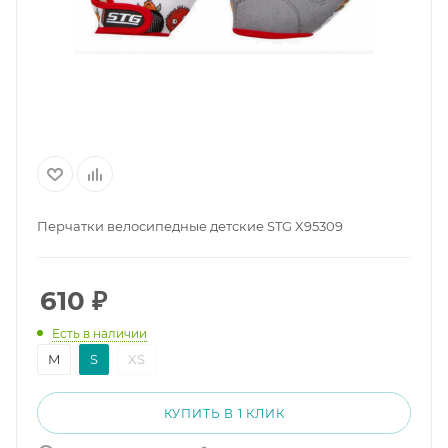
Перчатки велосипедные детские STG X95309
610
₽
Есть в наличии
M
S
XS
КУПИТЬ В 1 КЛИК