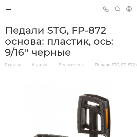
Педали STG, FP-872
основа: пластик, ось:
9/16'' черные
—
—
—
Главная
Каталог
Велосипеды
Педали STG, FP-872 о