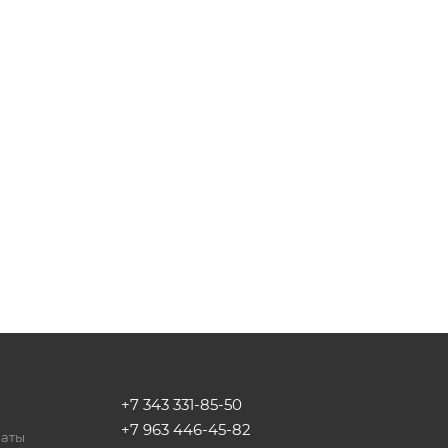
+7 343 331-85-50
+7 963 446-45-82
латы