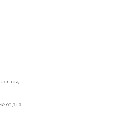
 оплаты,
мо от дня