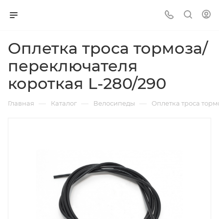
Оплетка троса тормоза/
переключателя
короткая L-280/290
—
—
—
Главная
Каталог
Велосипеды
Оплетка троса торм