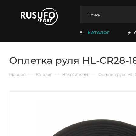
КАТАЛОГ
Оплетка руля HL-CR28-1
—
—
—
Главная
Каталог
Велосипеды
Оплетка руля HL-