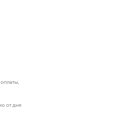
 оплаты,
мо от дня