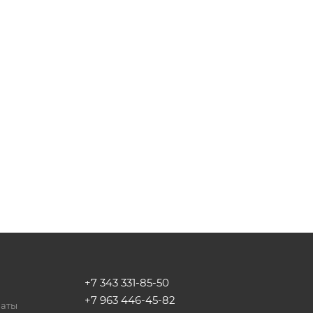
+7 343 331-85-50
+7 963 446-45-82
латы