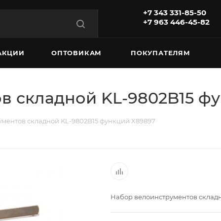
+7 343 331-85-50
+7 963 446-45-82
АКЦИИ
ОПТОВИКАМ
ПОКУПАТЕЛЯМ
в складной KL-9802B15 ф
ментов складной KL-9802B15 функций X89897
Набор велоинструментов складн