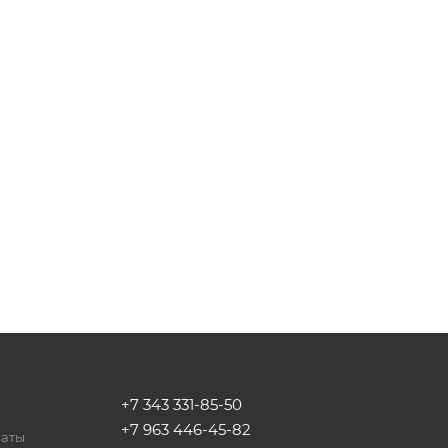
+7 343 331-85-50
+7 963 446-45-82
латы