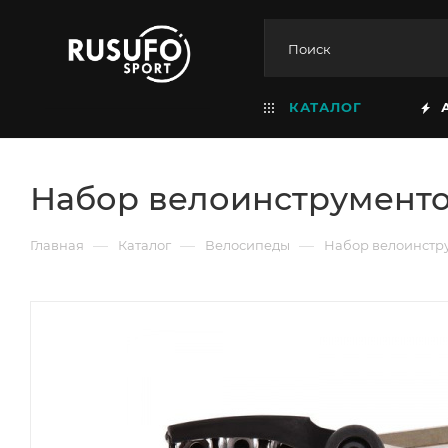
КАТАЛОГ
Набор велоинструменто
—
—
—
Главная
Каталог
Велосипеды
Набор велоинстру