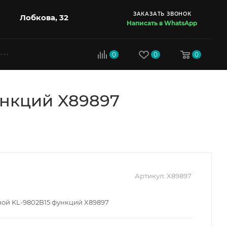
ЗАКАЗАТЬ ЗВОНОК
Лобкова, 32
Написать в WhatsApp
0
0
0
ункций X89897
Артикул:
X89897
ой KL-9802B15 функций X89897