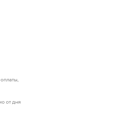
 оплаты,
мо от дня