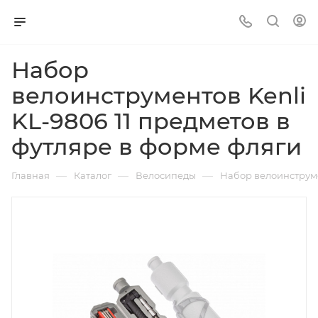
Набор
велоинструментов Kenli
KL-9806 11 предметов в
футляре в форме фляги
—
—
—
Главная
Каталог
Велосипеды
Набор велоинструме