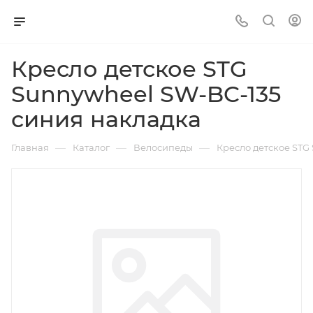
Кресло детское STG
Sunnywheel SW-BC-135
синия накладка
—
—
—
Главная
Каталог
Велосипеды
Кресло детское STG