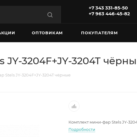
+7 343 331-85-50
+7 963 446-45-82
АКЦИИ
ОПТОВИКАМ
ПОКУПАТЕЛЯМ
s JY-3204F+JY-3204T чёрн
р Stels JY-3204F+JY-3204T чёрные
Комплект мини-фар Stels JY-320
Подробности