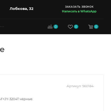
ЗАКАЗАТЬ ЗВОНОК
Лобкова, 32
Написать в WhatsApp
0
0
0
ые
Артикул:
560184
4F+JY-3204T чёрные