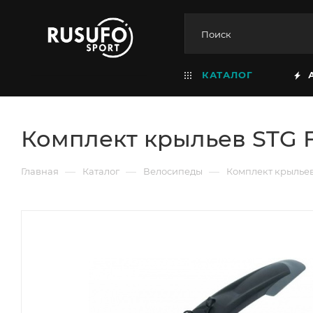
КАТАЛОГ
Комплект крыльев STG FD
—
—
—
Главная
Каталог
Велосипеды
Комплект крыльев 