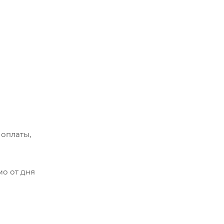
 оплаты,
мо от дня