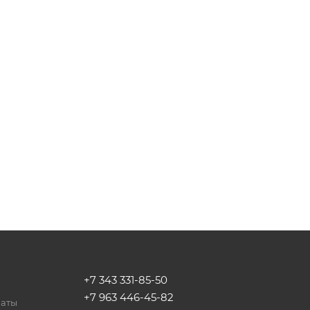
+7 343 331-85-50
+7 963 446-45-82
латы