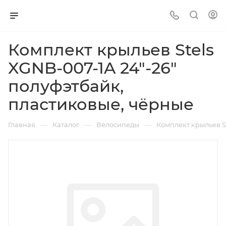
Комплект крыльев Stels
XGNB-007-1A 24"-26"
полуфэтбайк,
пластиковые, чёрные
—
—
—
Главная
Каталог
Велосипеды
Комплект крыльев S