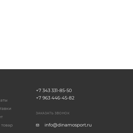
+7 343 331-85-50
+7 963 446-45-82
латы
тавки
ЗАКАЗАТЬ ЗВОНОК
ет
info@dinamosport.ru
 товар