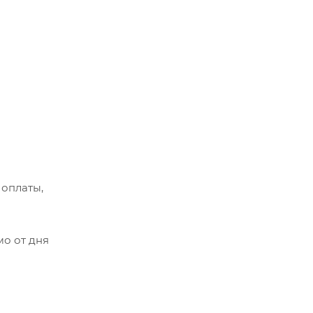
 оплаты,
мо от дня