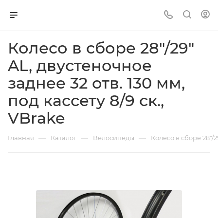
Колесо в сборе 28"/29"
AL, двустеночное
заднее 32 отв. 130 мм,
под кассету 8/9 ск.,
VBrake
—
—
—
Главная
Каталог
Велосипеды
Колесо в сборе 28"/2