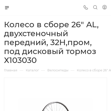
Колесо в сборе 26" AL,
двухстеночный
передний, 32Н,пром,
под дисковый тормоз
Х103030
—
—
—
Главная
Каталог
Велосипеды
Колесо в сборе 26" 