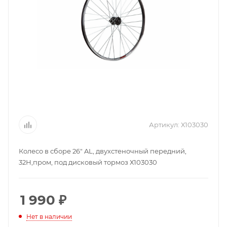
Артикул:
Х103030
Колесо в сборе 26" AL, двухстеночный передний,
32Н,пром, под дисковый тормоз Х103030
1 990
₽
Нет в наличии