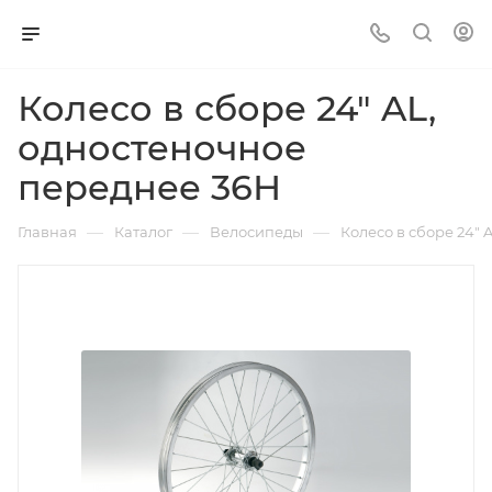
Колесо в сборе 24" AL,
одностеночное
переднее 36Н
—
—
—
Главная
Каталог
Велосипеды
Колесо в сборе 24"