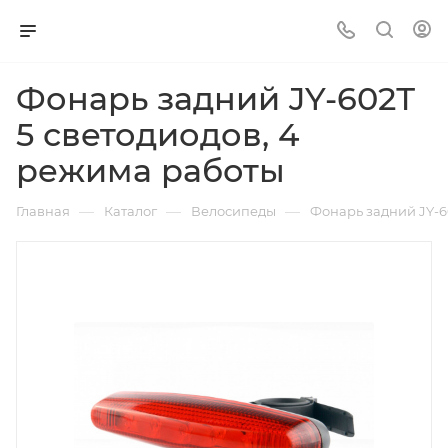
Фонарь задний JY-602Т
5 светодиодов, 4
режима работы
—
—
—
Главная
Каталог
Велосипеды
Фонарь задний JY-6