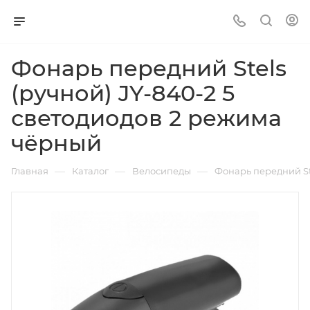
Фонарь передний Stels
(ручной) JY-840-2 5
светодиодов 2 режима
чёрный
—
—
—
Главная
Каталог
Велосипеды
Фонарь передний St