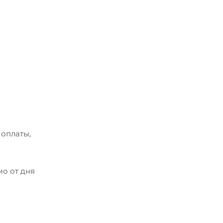
 оплаты,
мо от дня