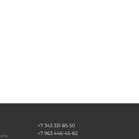
+7 343 331-85-50
+7 963 446-45-82
латы