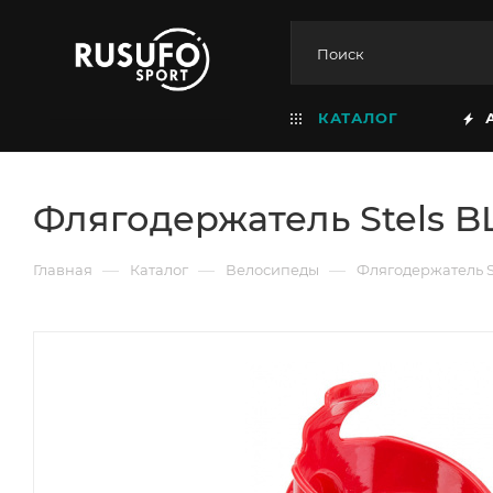
КАТАЛОГ
Флягодержатель Stels B
—
—
—
Главная
Каталог
Велосипеды
Флягодержатель S