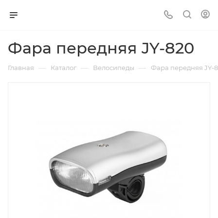
Фара передняя JY-820
—
—
—
Главная
Каталог
Велосипеды
Фара передняя JY-