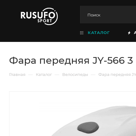
КАТАЛОГ
Фара передняя JY-566 3
—
—
—
Главная
Каталог
Велосипеды
Фара передняя JY