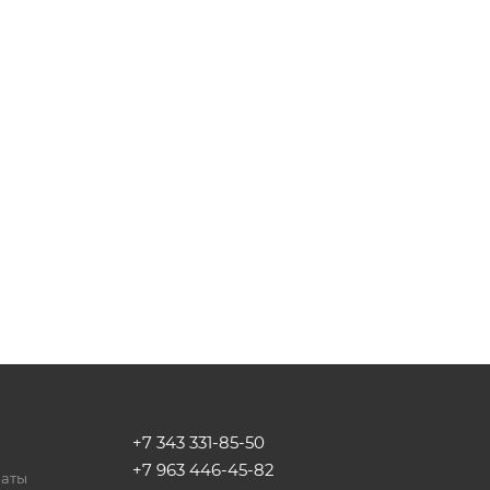
+7 343 331-85-50
+7 963 446-45-82
латы