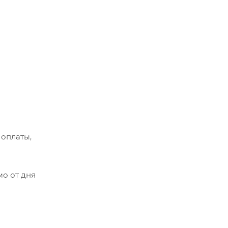
 оплаты,
мо от дня