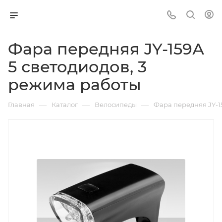
Фара передняя JY-159А
5 светодиодов, 3
режима работы
—
—
—
Главная
Каталог
Велосипеды
Фара передняя JY-1