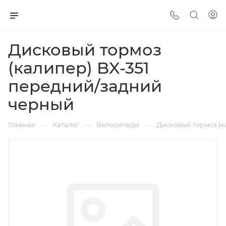
Дисковый тормоз
(калипер) BX-351
передний/задний
черный
—
—
—
Главная
Каталог
Велосипеды
Дисковый тормоз (к