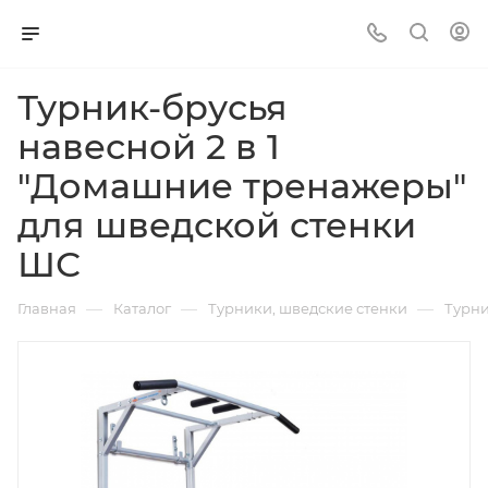
Турник-брусья
навесной 2 в 1
"Домашние тренажеры"
для шведской стенки
ШС
—
—
—
Главная
Каталог
Турники, шведские стенки
Турни