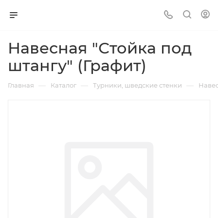
Навесная "Стойка под
штангу" (Графит)
—
—
—
Главная
Каталог
Турники, шведские стенки
Навес