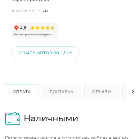
В наличии
—
Да
УЗНАТЬ ОПТОВУЮ ЦЕНУ
ОПЛАТА
ДОСТАВКА
ОТЗЫВЫ
ОП
Наличными
Оплата принимается в российских рублях в наших