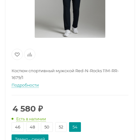
Костюм спортивный мужской Red-N-Rocks 11М-RR-
1679/1
Подробности
4 580
₽
Есть в наличии
46
48
50
52
54
Темно - синий