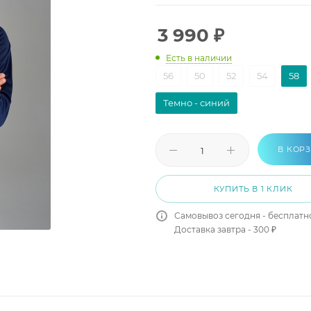
3 990
₽
Есть в наличии
56
50
52
54
58
Темно - синий
В КОР
КУПИТЬ В 1 КЛИК
Самовывоз сегодня - бесплатн
Доставка завтра - 300 ₽