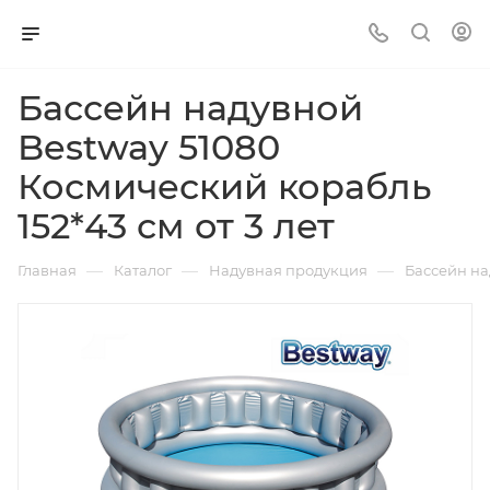
Бассейн надувной
Bestway 51080
Космический корабль
152*43 см от 3 лет
—
—
—
Главная
Каталог
Надувная продукция
Бассейн на