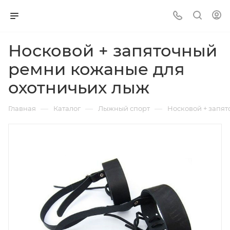
Носковой + запяточный
ремни кожаные для
охотничьих лыж
—
—
—
Главная
Каталог
Лыжный спорт
Носковой + запя