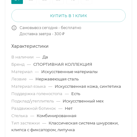
КУПИТЬ В 1 КЛИК
Самовывоз сегодня - бесплатно
Доставка завтра - 300 ₽
Характеристики
В наличии
—
Да
Бренд
—
СПОРТИВНАЯ КОЛЛЕКЦИЯ
Материал
—
Искусственные материалы
Лезвие
—
Нержавеющая сталь
Материал языка
—
Искусственная кожа, синтетика
Поддержка голеностопа
—
Есть
Подклад/утеплитель
—
Искусственный мех
Раздвижной ботинок
—
Нет
Стелька
—
Комбинированная
Тип застежки
—
Классическая система шнуровки,
клипса с фиксатором, липучка