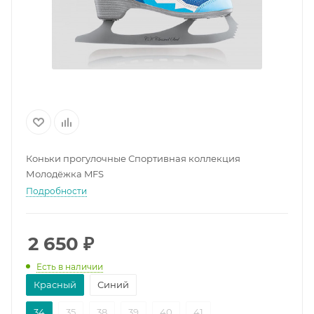
Коньки прогулочные Спортивная коллекция
Молодёжка MFS
Подробности
2 650
₽
Есть в наличии
Красный
Синий
34
35
38
39
40
41