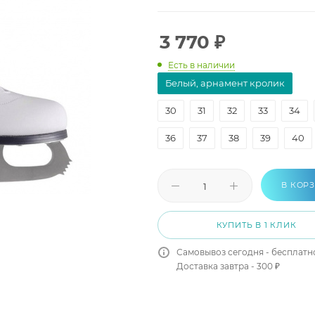
3 770
₽
Есть в наличии
Белый, арнамент кролик
30
31
32
33
34
36
37
38
39
40
В КОР
КУПИТЬ В 1 КЛИК
Самовывоз сегодня - бесплатн
Доставка завтра - 300 ₽