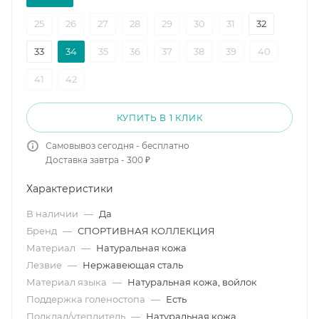
25
26
27
28
29
30
31
32
33
34
35
36
37
38
39
40
41
42
КУПИТЬ В 1 КЛИК
Самовывоз сегодня - бесплатно
Доставка завтра - 300 ₽
Характеристики
В наличии
—
Да
Бренд
—
СПОРТИВНАЯ КОЛЛЕКЦИЯ
Материал
—
Натуральная кожа
Лезвие
—
Нержавеющая сталь
Материал языка
—
Натуральная кожа, войлок
Поддержка голеностопа
—
Есть
Подклад/утеплитель
—
Натуральная кожа