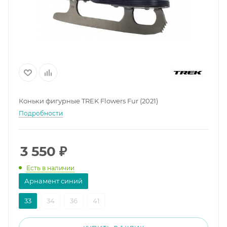
Коньки фигурные TREK Flowers Fur (2021)
Подробности
3 550
₽
Есть в наличии
Арнамент синий
33
34
36
41