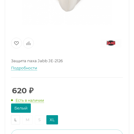
Защита паха Jabb JE-2126
Подробности
620
₽
Есть в наличии
Белый
L
M
S
XL