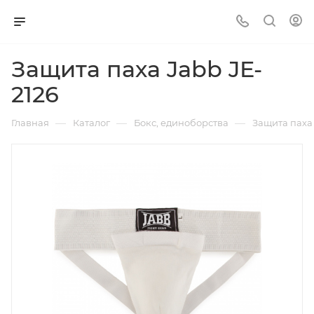
Защита паха Jabb JE-
2126
—
—
—
Главная
Каталог
Бокс, единоборства
Защита паха 