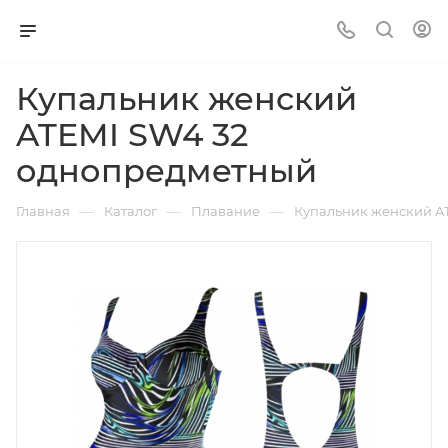
Купальник женский
ATEMI SW4 32
однопредметный
—
—
—
Главная
Каталог
Плавание
Купальник женский A