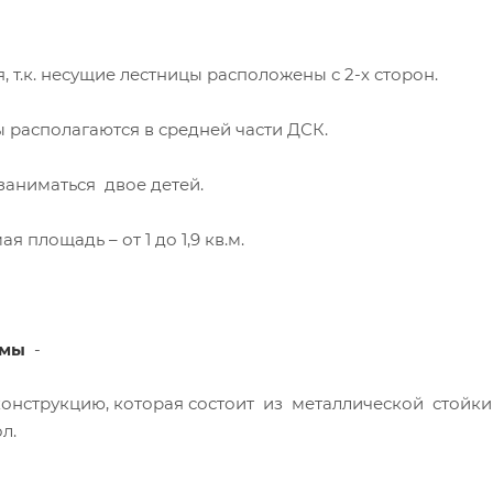
, т.к. несущие лестницы расположены с 2-х сторон.
 располагаются в средней части ДСК.
 заниматься двое детей.
я площадь – от 1 до 1,9 кв.м.
рмы
-
конструкцию, которая состоит из металлической стойк
л.