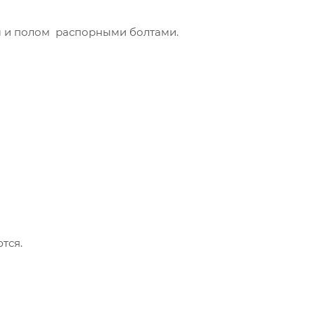
м и полом распорными болтами.
тся.