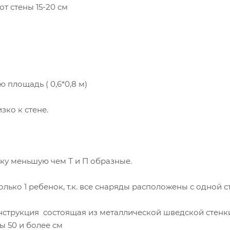
т стены 15-
20 см
 площадь ( 0,6*0,8 м)
зко к стене.
зку меньшую чем Т и П образные.
олько 1 ребенок, т.к. все снаряды расположены с одной 
нструкция состоящая из металлической шведской стенк
ы 50 и более см