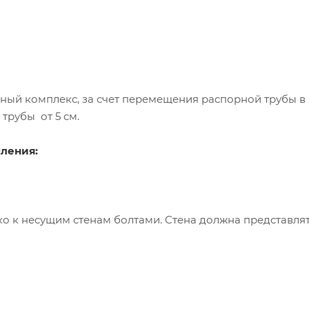
ный комплекс, за счет перемещения распорной трубы в
 трубы от
5 см
пления:
ко к несущим стенам болтами. Стена должна представля