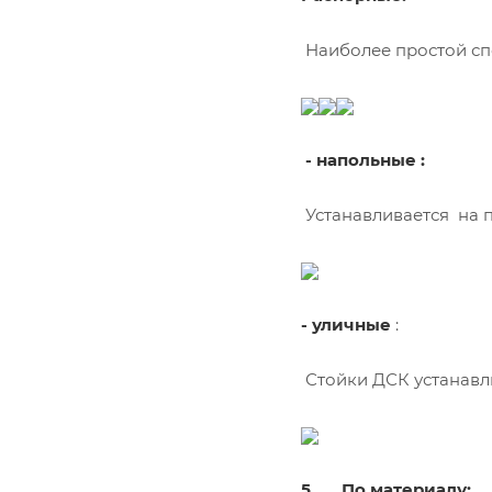
Наиболее простой сп
- напольные :
Устанавливается на п
- уличные
:
Стойки ДСК устанавли
5.
По материалу: