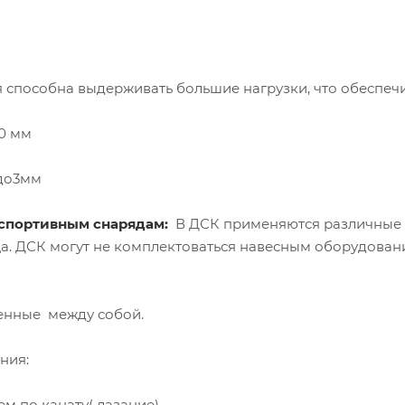
 способна выдерживать большие нагрузки, что обеспечи
40 мм
5до3мм
 спортивным снарядам:
В ДСК применяются различные 
ица. ДСК могут не комплектоваться навесным оборудов
 отдельно
енные между собой.
ния:
м по канату( лазание).