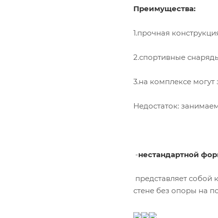
Преимущества:
1.прочная конструкция
2.спортивные снаряды
3.на комплексе могут
Недостаток: занимаема
-
нестандартной фо
представляет собой 
стене без опоры на по