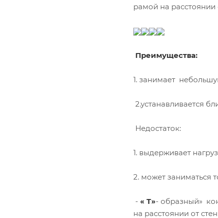
рамой на расстоянии о
Преимущества:
1. занимает небольшую
2.устанавливается бли
Недостаток:
1. выдерживает нагру
2. может заниматься т
-
« Т»
- образный» ко
на расстоянии от стен