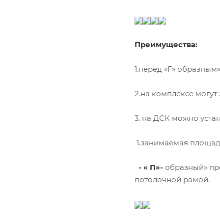
Преимущества:
1.перед «Г» образным
2.на комплексе могут
3. на ДСК можно уста
1.занимаемая площадь
- « П»-
образный» пре
потолочной рамой.