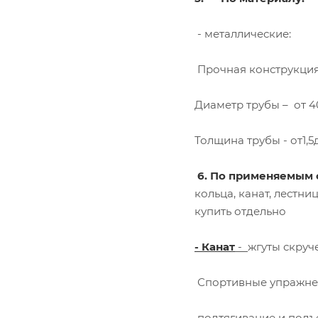
- металлические:
Прочная конструкция
Диаметр трубы – от 
Толщина трубы - от1,
6. По применяемым
кольца, канат, лестн
купить
- Канат
-
жгуты скруч
Спортивные упражне
подтягивание и подъе