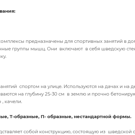
вания:
комплексы предназначены для спортивных занятий в до
чные группы мышц. Они включают в себя шведскую стенк
тарзанку.
нятий спортом на улице. Используются на дачах и на д
ваются на глубину 25-
30 см
в землю и прочно бетонируют
е кольцо , качели.
зные, Т-образные, П- образные, нестандартной формы.
дставляет собой конструкцию, состоящую из шведской с