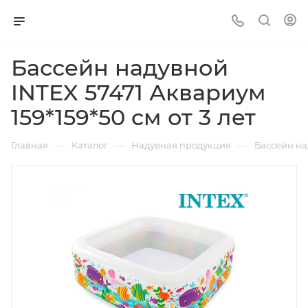
Бассейн надувной
INTEX 57471 Аквариум
159*159*50 см от 3 лет
—
—
—
Главная
Каталог
Надувная продукция
Бассейн над